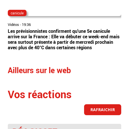
canicule
dis
Vidéos
-
19:36
Vidé
Les prévisionnistes confirment qu'une 5e canicule
Eta
arrive sur la France : Elle va débuter ce week-end mais
l’Es
sera surtout présente à partir de mercredi prochain
app
avec plus de 40°C dans certaines régions
sai
Ailleurs sur le web
Vos réactions
RAFRAICHIR