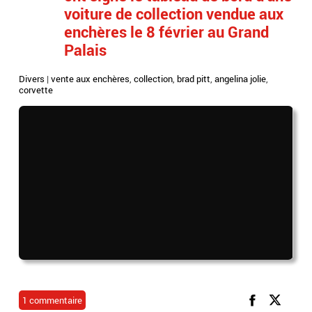
voiture de collection vendue aux
enchères le 8 février au Grand
Palais
Divers
|
vente aux enchères
,
collection
,
brad pitt
,
angelina jolie
,
corvette
1 commentaire