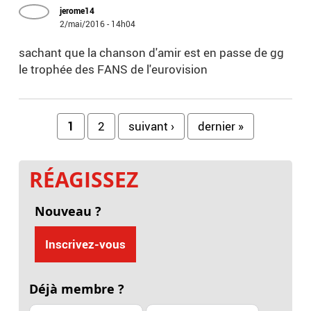
jerome14
2/mai/2016 - 14h04
sachant que la chanson d'amir est en passe de gg
le trophée des FANS de l'eurovision
Pages
1
2
suivant ›
dernier »
RÉAGISSEZ
Nouveau ?
Inscrivez-vous
Déjà membre ?