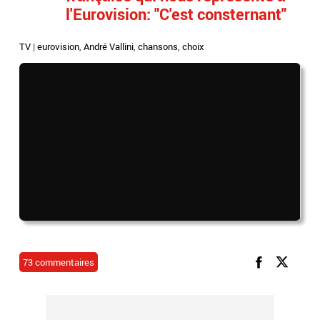
l'Eurovision: "C'est consternant"
TV
|
eurovision
,
André Vallini
,
chansons
,
choix
73 commentaires