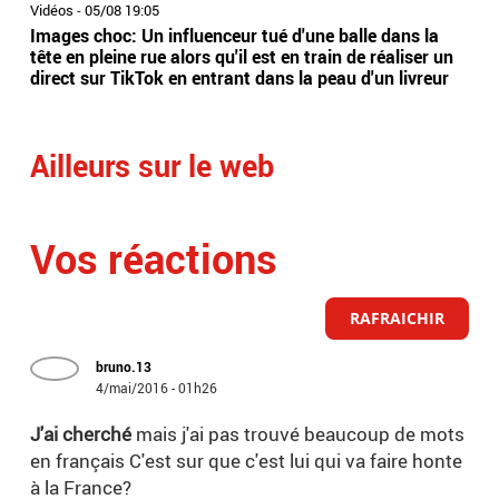
Vidéos
-
05/08 19:05
Vidé
Images choc: Un influenceur tué d'une balle dans la
Nou
tête en pleine rue alors qu'il est en train de réaliser un
le 
direct sur TikTok en entrant dans la peau d'un livreur
Lec
Ailleurs sur le web
Vos réactions
RAFRAICHIR
bruno.13
4/mai/2016 - 01h26
J'ai cherché
mais j'ai pas trouvé beaucoup de mots
en français C'est sur que c'est lui qui va faire honte
à la France?