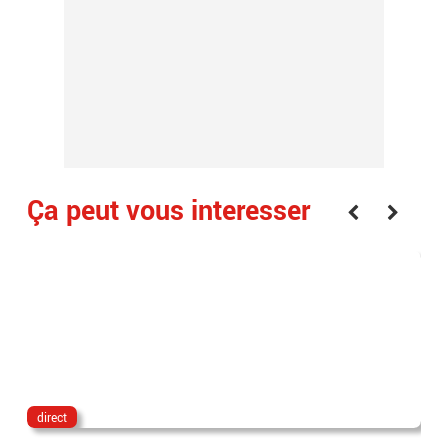
Ça peut vous interesser
direct
lau