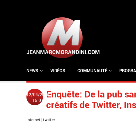
Aller au contenu principal
NEWS
VIDÉOS
COMMUNAUTÉ
PROGRA
Enquête: De la pub san
12/04/2015
15:01
créatifs de Twitter, 
Internet
|
twitter