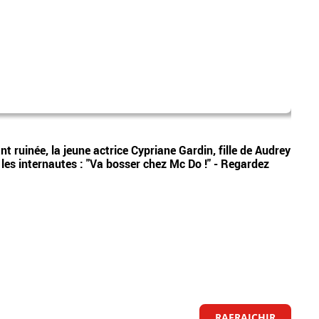
Tata
Vidéos
ant ruinée, la jeune actrice Cypriane Gardin, fille de Audrey
La ma
r les internautes : "Va bosser chez Mc Do !" - Regardez
Belge
RAFRAICHIR