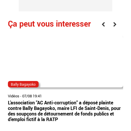
Ça peut vous interesser
Bally Bagayoko
ma
Vidéos
-
07/08 19:41
Vidé
L’association "AC Anti-corruption" a déposé plainte
Le 
contre Bally Bagayoko, maire LFI de Saint-Denis, pour
Orb
des soupçons de détournement de fonds publics et
Ray
d’emploi fictif à la RATP
l'â