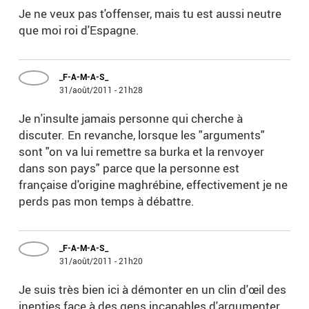
Je ne veux pas t'offenser, mais tu est aussi neutre
que moi roi d'Espagne.
_F-A-M-A-S_
31/août/2011 - 21h28
Je n'insulte jamais personne qui cherche à
discuter. En revanche, lorsque les "arguments"
sont "on va lui remettre sa burka et la renvoyer
dans son pays" parce que la personne est
française d'origine maghrébine, effectivement je ne
perds pas mon temps à débattre.
_F-A-M-A-S_
31/août/2011 - 21h20
Je suis très bien ici à démonter en un clin d'œil des
inepties face à des gens incapables d'argumenter.