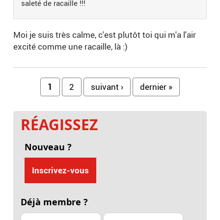
saleté de racaille !!!
Moi je suis très calme, c'est plutôt toi qui m'a l'air
excité comme une racaille, là :)
Pages
1
2
suivant ›
dernier »
RÉAGISSEZ
Nouveau ?
Inscrivez-vous
Déjà membre ?