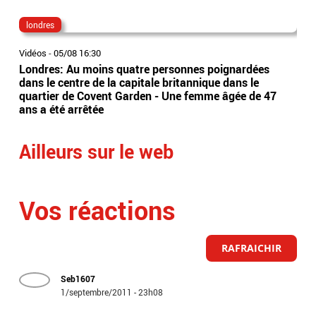
londres
te
Vidéos
-
05/08 16:30
Vidé
Londres: Au moins quatre personnes poignardées
App
dans le centre de la capitale britannique dans le
Tel
quartier de Covent Garden - Une femme âgée de 47
déc
ans a été arrêtée
enf
Ailleurs sur le web
Vos réactions
RAFRAICHIR
Seb1607
1/septembre/2011 - 23h08