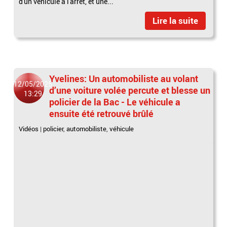
d'un véhicule à l'arrêt, et une...
Lire la suite
Yvelines: Un automobiliste au volant
12/05/2025
d’une voiture volée percute et blesse un
13:29
policier de la Bac - Le véhicule a
ensuite été retrouvé brûlé
Vidéos
|
policier
,
automobiliste
,
véhicule