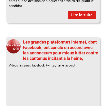
après que sa décision de bloquer des articles critiquant le
candidat...
Lire la suite
Les grandes plateformes Internet, dont
26/09/2020
Facebook, ont conclu un accord avec
16:01
les annonceurs pour mieux lutter contre
les contenus incitant à la haine,
Vidéos
|
internet
,
facebook
,
twitter
,
haine
,
accord