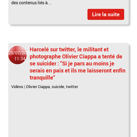
des contenus liés à...
Lire la suite
Harcelé sur twitter, le militant et
20/07/2020
photographe Olivier Ciappa a tenté de
11:34
se suicider : "Si je pars au moins je
serais en paix et ils me laisseront enfin
tranquille"
Vidéos
|
Olivier Ciappa
,
suicide
,
twitter