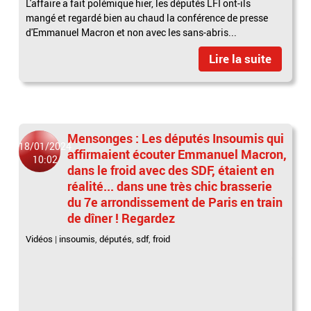
L'affaire a fait polémique hier, les députés LFI ont-ils
mangé et regardé bien au chaud la conférence de presse
d'Emmanuel Macron et non avec les sans-abris...
Lire la suite
Mensonges : Les députés Insoumis qui
18/01/2024
affirmaient écouter Emmanuel Macron,
10:02
dans le froid avec des SDF, étaient en
réalité... dans une très chic brasserie
du 7e arrondissement de Paris en train
de dîner ! Regardez
Vidéos
|
insoumis
,
députés
,
sdf
,
froid