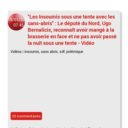
"Les Insoumis sous une tente avec les
19/01/2024
sans-abris" : Le député du Nord, Ugo
07:46
Bernalicis, reconnaît avoir mangé à la
brasserie en face et ne pas avoir passé
la nuit sous une tente - Vidéo
Vidéos
|
insoumis
,
sans abris
,
sdf
,
polémique
25 commentaires