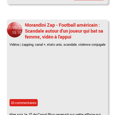
Morandini Zap - Football américain :
11/09/2014
Scandale autour d'un joueur qui bat sa
15:10
femme, vidéo à l'appui
Vidéos
|
zapping
,
canal +
,
etats unis
,
scandale
,
violence conjugale
20 commentaires
Hier soir, le JT de Canal Plus revenait sur cette affaire qui