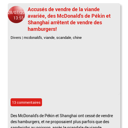
Accusés de vendre de la viande
28/07/2014
avariée, des McDonald's de Pékin et
13:55
Shanghai arrêtent de vendre des
hamburgers!
Divers
|
mcdonald's
,
viande
,
scandale
,
chine
13 commentaires
Des McDonald's de Pékin et Shanghai ont cessé de vendre
des hamburgers, et ne proposaient plus parfois que des
sandwichs au poisson, après le scandale de viande...