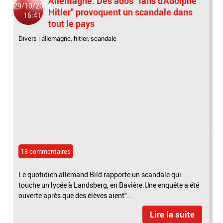
Allemagne: Des ados "fans d'Adolphe
29/10/2014
Hitler" provoquent un scandale dans
16:41
tout le pays
Divers
|
allemagne
,
hitler
,
scandale
18 commentaires
Le quotidien allemand Bild rapporte un scandale qui
touche un lycée à Landsberg, en Bavière.Une enquête a été
ouverte après que des élèves aient"...
Lire la suite