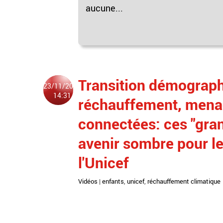
aucune...
Transition démograph
23/11/2024
14:31
réchauffement, mena
connectées: ces "gra
avenir sombre pour le
l'Unicef
Vidéos
|
enfants
,
unicef
,
réchauffement climatique