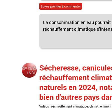
Soyez premier à commenter
La consommation en eau pourrait a
réchauffement climatique s’intensi
Sécheresse, canicules,
28/12/2024
16:31
réchauffement climati
naturels en 2024, no
bien d'autres pays d
Vidéos
|
réchauffement climatique
,
climat
,
environ