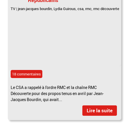
TV
|
jean-jacques bourdin
,
Lydia Guirous
,
csa
,
rmc
,
rmc découverte
18 commentaires
Le CSA a rappelé à l'ordre RMC et la chaîne RMC
Découverte pour des propos tenus en avril par Jean-
Jacques Bourdin, qui avait...
Lire la suite