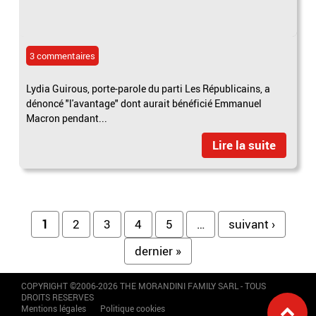
3 commentaires
Lydia Guirous, porte-parole du parti Les Républicains, a
dénoncé "l'avantage" dont aurait bénéficié Emmanuel
Macron pendant...
Lire la suite
Pages
1
2
3
4
5
…
suivant ›
dernier »
COPYRIGHT ©2006-2026 THE MORANDINI FAMILY SARL - TOUS
DROITS RESERVES
Mentions légales
Politique cookies