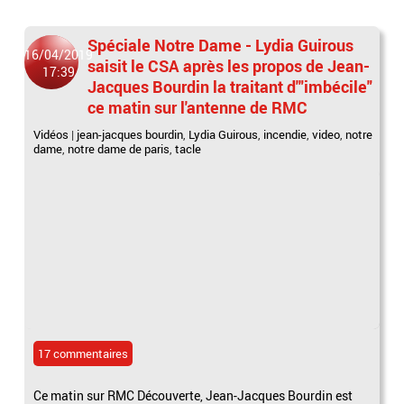
Spéciale Notre Dame - Lydia Guirous
16/04/2019
saisit le CSA après les propos de Jean-
17:39
Jacques Bourdin la traitant d'"imbécile"
ce matin sur l'antenne de RMC
Vidéos
|
jean-jacques bourdin
,
Lydia Guirous
,
incendie
,
video
,
notre
dame
,
notre dame de paris
,
tacle
17 commentaires
Ce matin sur RMC Découverte, Jean-Jacques Bourdin est