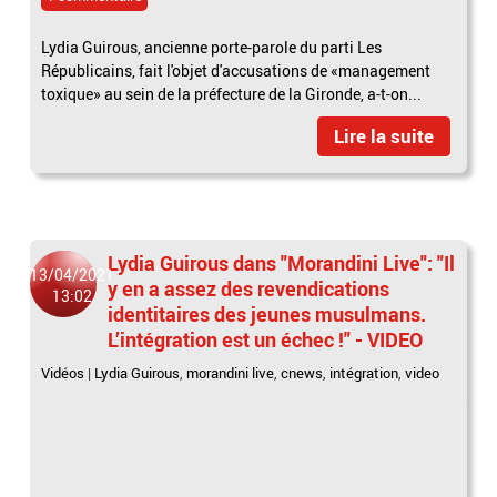
Lydia Guirous, ancienne porte-parole du parti Les
Républicains, fait l'objet d'accusations de «management
toxique» au sein de la préfecture de la Gironde, a-t-on...
Lire la suite
Lydia Guirous dans "Morandini Live": "Il
13/04/2021
y en a assez des revendications
13:02
identitaires des jeunes musulmans.
L’intégration est un échec !" - VIDEO
Vidéos
|
Lydia Guirous
,
morandini live
,
cnews
,
intégration
,
video