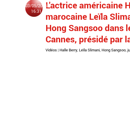
L'actrice américaine H
03/05/2025
16:31
marocaine Leïla Slima
Hong Sangsoo dans le 
Cannes, présidé par 
Vidéos
|
Halle Berry
,
Leïla Slimani
,
Hong Sangsoo
,
j