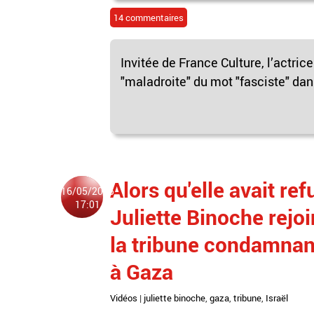
14 commentaires
Invitée de France Culture, l’actrice
"maladroite" du mot "fasciste" dans
Alors qu'elle avait r
16/05/2025
17:01
Juliette Binoche rejoi
la tribune condamnant
à Gaza
Vidéos
|
juliette binoche
,
gaza
,
tribune
,
Israël