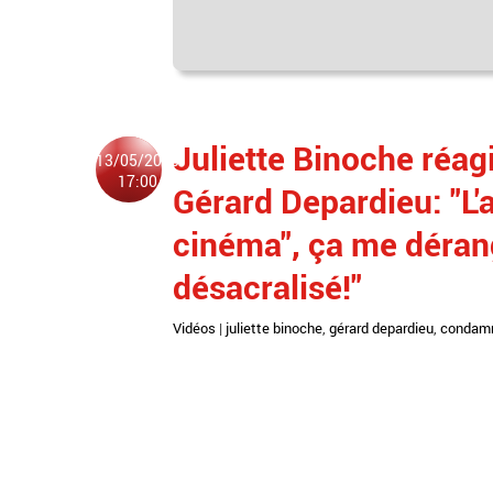
Juliette Binoche réag
13/05/2025
17:00
Gérard Depardieu: "L'
cinéma", ça me dérang
désacralisé!"
Vidéos
|
juliette binoche
,
gérard depardieu
,
condamn