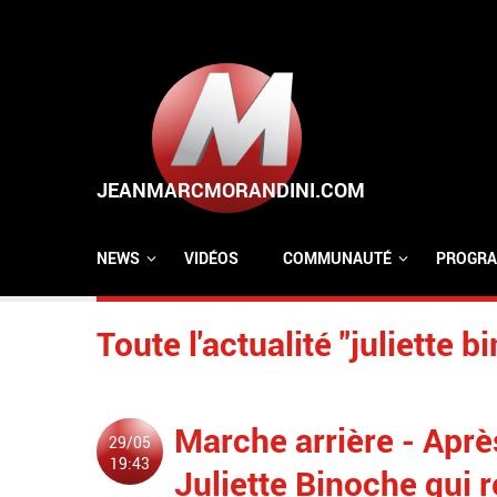
Aller au contenu principal
NEWS
VIDÉOS
COMMUNAUTÉ
PROGRA
Toute l'actualité "juliette b
Marche arrière - Apr
29/05
19:43
Juliette Binoche qui r