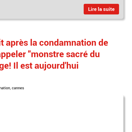
Lire la suite
it après la condamnation de
appeler "monstre sacré du
e! Il est aujourd'hui
ation
,
cannes