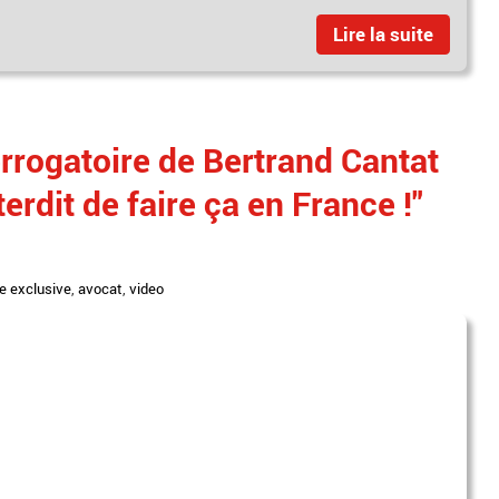
Lire la suite
errogatoire de Bertrand Cantat
nterdit de faire ça en France !"
e exclusive
,
avocat
,
video