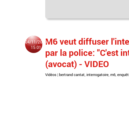
M6 veut diffuser l'int
04/11/2019
15:01
par la police: "C'est i
(avocat) - VIDEO
Vidéos
|
bertrand cantat
,
interrogatoire
,
m6
,
enquêt