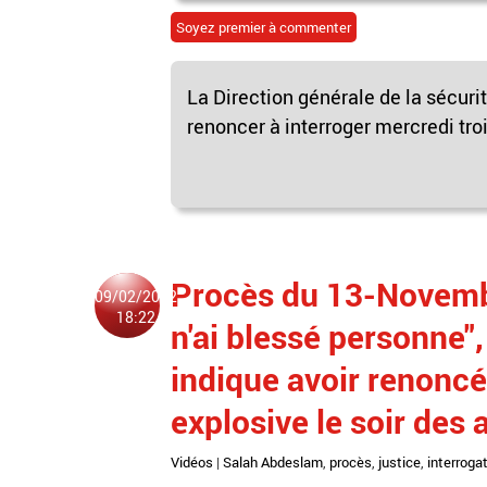
Soyez premier à commenter
La Direction générale de la sécuri
renoncer à interroger mercredi troi
Procès du 13-Novembre
09/02/2022
18:22
n'ai blessé personne"
indique avoir renoncé
explosive le soir des 
Vidéos
|
Salah Abdeslam
,
procès
,
justice
,
interrogat