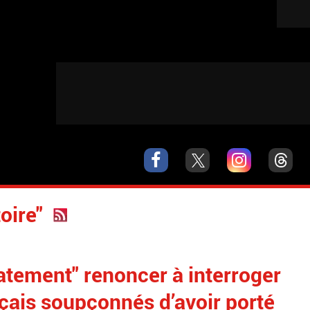
oire"
atement" renoncer à interroger
ançais soupçonnés d’avoir porté