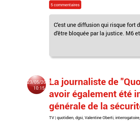
5 commentaires
C'est une diffusion qui risque fort
d'être bloquée par la justice. M6 et
La journaliste de "Quo
23/05/2019
10:15
avoir également été i
générale de la sécurit
TV
|
quotidien
,
dgsi
,
Valentine Oberti
,
interrogatoire