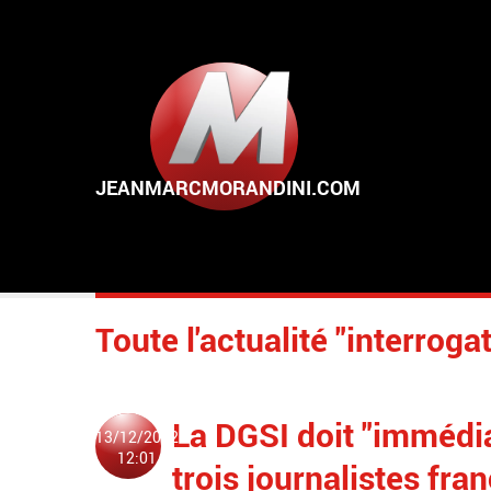
Aller au contenu principal
Toute l'actualité "interrogat
La DGSI doit "immédi
13/12/2022
12:01
trois journalistes fr