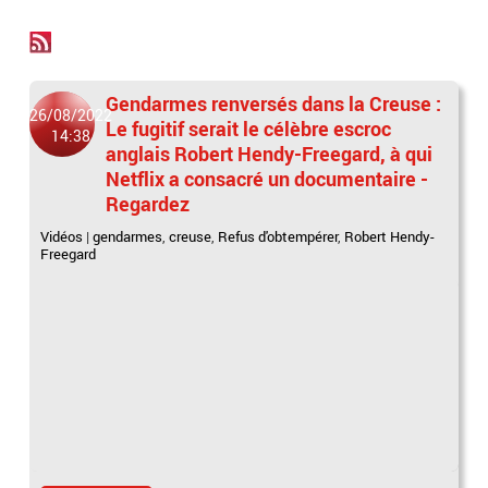
Gendarmes renversés dans la Creuse :
26/08/2022
Le fugitif serait le célèbre escroc
14:38
anglais Robert Hendy-Freegard, à qui
Netflix a consacré un documentaire -
Regardez
Vidéos
|
gendarmes
,
creuse
,
Refus d'obtempérer
,
Robert Hendy-
Freegard