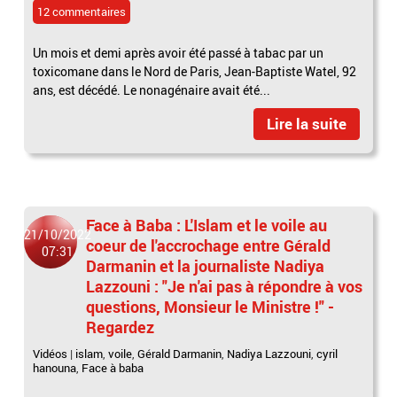
12 commentaires
Un mois et demi après avoir été passé à tabac par un
toxicomane dans le Nord de Paris, Jean-Baptiste Watel, 92
ans, est décédé. Le nonagénaire avait été...
Lire la suite
Face à Baba : L'Islam et le voile au
21/10/2022
coeur de l'accrochage entre Gérald
07:31
Darmanin et la journaliste Nadiya
Lazzouni : "Je n'ai pas à répondre à vos
questions, Monsieur le Ministre !" -
Regardez
Vidéos
|
islam
,
voile
,
Gérald Darmanin
,
Nadiya Lazzouni
,
cyril
hanouna
,
Face à baba