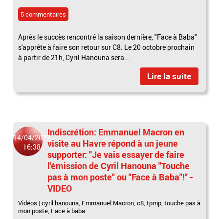
5 commentaires
Après le succès rencontré la saison dernière, "Face à Baba"
s'apprête à faire son retour sur C8. Le 20 octobre prochain
à partir de 21h, Cyril Hanouna sera...
Lire la suite
Indiscrétion: Emmanuel Macron en
14/04/2022
visite au Havre répond à un jeune
16:38
supporter: "Je vais essayer de faire
l'émission de Cyril Hanouna "Touche
pas à mon poste" ou "Face à Baba"!" -
VIDEO
Vidéos
|
cyril hanouna
,
Emmanuel Macron
,
c8
,
tpmp
,
touche pas à
mon poste
,
Face à baba