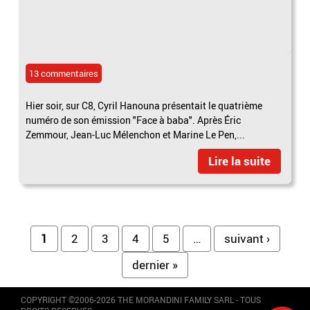
13 commentaires
Hier soir, sur C8, Cyril Hanouna présentait le quatrième
numéro de son émission "Face à baba". Après Éric
Zemmour, Jean-Luc Mélenchon et Marine Le Pen,...
Lire la suite
Pages
1
2
3
4
5
…
suivant ›
dernier »
COPYRIGHT ©2006-2026 THE MORANDINI FAMILY SARL - TOUS