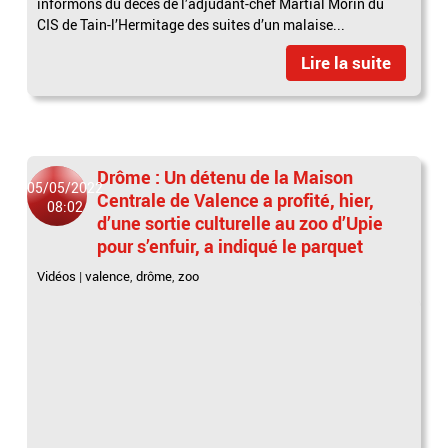
informons du décès de l’adjudant-chef Martial Morin du
CIS de Tain-l’Hermitage des suites d’un malaise...
Lire la suite
Drôme : Un détenu de la Maison
05/05/2022
Centrale de Valence a profité, hier,
08:02
d’une sortie culturelle au zoo d’Upie
pour s’enfuir, a indiqué le parquet
Vidéos
|
valence
,
drôme
,
zoo