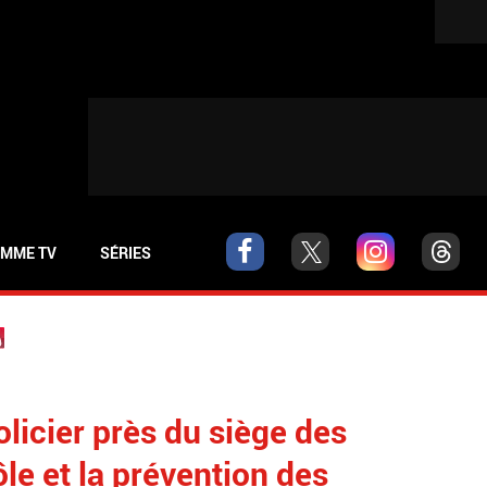
MME TV
SÉRIES
licier près du siège des
le et la prévention des