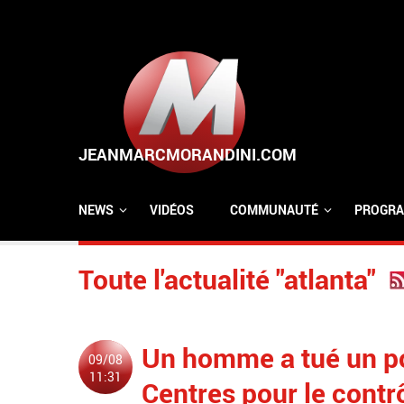
Aller au contenu principal
NEWS
VIDÉOS
COMMUNAUTÉ
PROGRA
Toute l'actualité "atlanta"
Un homme a tué un po
09/08
11:31
Centres pour le contrô