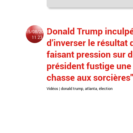
Donald Trump inculpé 
15/08/2023
11:23
d’inverser le résultat 
faisant pression sur d
président fustige une
chasse aux sorcières
Vidéos
|
donald trump
,
atlanta
,
élection