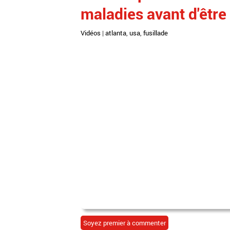
maladies avant d'être 
Vidéos
|
atlanta
,
usa
,
fusillade
Soyez premier à commenter