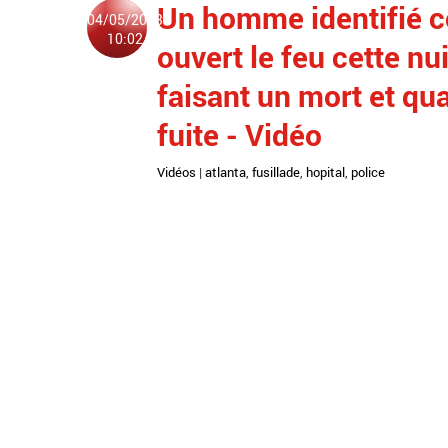
Un homme identifié 
04/05/2023
10:02
ouvert le feu cette nui
faisant un mort et qu
fuite - Vidéo
Vidéos
|
atlanta
,
fusillade
,
hopital
,
police