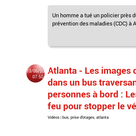
Un homme a tué un policier près du
prévention des maladies (CDC) à Atl
Atlanta - Les images d
13/06/2024
07:50
dans un bus traversant
personnes à bord : Les
feu pour stopper le v
Vidéos
|
bus
,
prise d'otages
,
atlanta