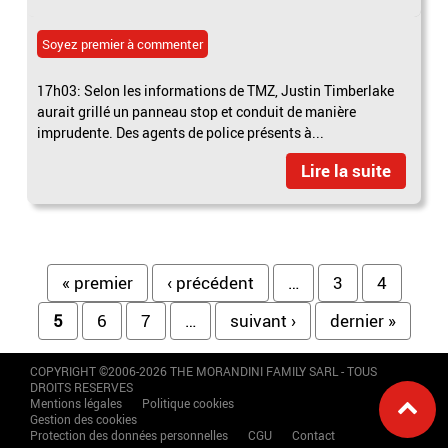
Soyez premier à commenter
17h03: Selon les informations de TMZ, Justin Timberlake
aurait grillé un panneau stop et conduit de manière
imprudente. Des agents de police présents à...
Lire la suite
Pages
« premier
‹ précédent
…
3
4
5
6
7
…
suivant ›
dernier »
COPYRIGHT ©2006-2026 THE MORANDINI FAMILY SARL - TOUS
DROITS RESERVES
Mentions légales
Politique cookies
Gestion des cookies
Protection des données personnelles
CGU
Contact