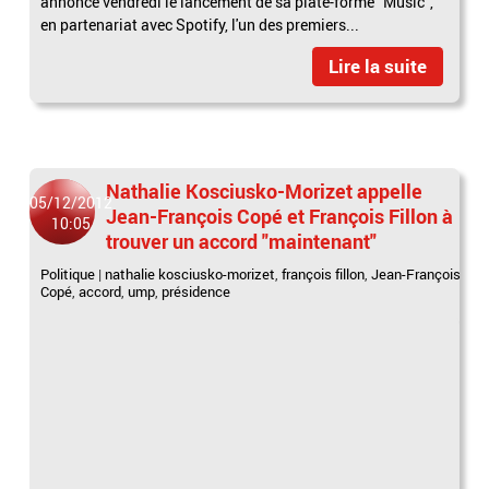
annoncé vendredi le lancement de sa plate-forme "Music",
en partenariat avec Spotify, l'un des premiers...
Lire la suite
Nathalie Kosciusko-Morizet appelle
05/12/2012
Jean-François Copé et François Fillon à
10:05
trouver un accord "maintenant"
Politique
|
nathalie kosciusko-morizet
,
françois fillon
,
Jean-François
Copé
,
accord
,
ump
,
présidence