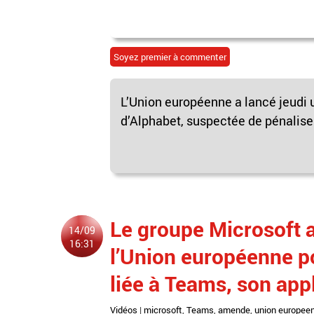
Soyez premier à commenter
L’Union européenne a lancé jeudi u
d’Alphabet, suspectée de pénaliser
Le groupe Microsoft 
14/09
16:31
l’Union européenne p
liée à Teams, son app
Vidéos
|
microsoft
,
Teams
,
amende
,
union europee