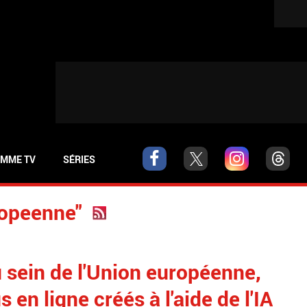
MME TV
SÉRIES
ropeenne"
u sein de l'Union européenne,
en ligne créés à l'aide de l'IA