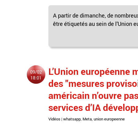
A partir de dimanche, de nombreux 
être étiquetés au sein de l'Union e
L’Union européenne 
09/02
18:01
des "mesures provisoi
américain n’ouvre pa
services d’IA dévelop
Vidéos
|
whatsapp
,
Meta
,
union europeenne