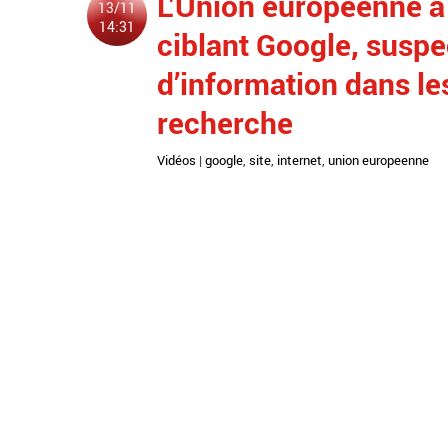
L’Union européenne a
13/11
14:31
ciblant Google, suspe
d’information dans le
recherche
Vidéos
|
google
,
site
,
internet
,
union europeenne