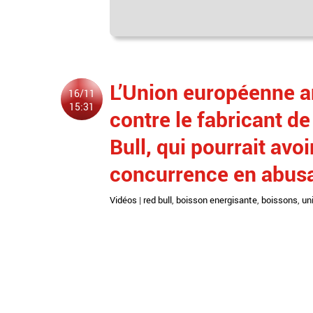
L’Union européenne 
16/11
15:31
contre le fabricant d
Bull, qui pourrait avoi
concurrence en abusa
Vidéos
|
red bull
,
boisson energisante
,
boissons
,
un