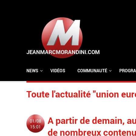
Aller au contenu principal
NEWS
VIDÉOS
COMMUNAUTÉ
PROGRA
Toute l'actualité "union eu
A partir de demain, a
01/08
15:01
de nombreux contenus 