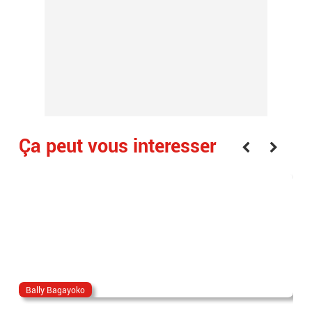
Ça peut vous interesser
Bally Bagayoko
ma