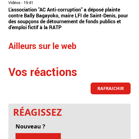
Vidéos
-
19:41
Vidé
L’association "AC Anti-corruption" a déposé plainte
Le 
contre Bally Bagayoko, maire LFI de Saint-Denis, pour
Orb
des soupçons de détournement de fonds publics et
Ray
d’emploi fictif à la RATP
l'â
Ailleurs sur le web
Vos réactions
RAFRAICHIR
RÉAGISSEZ
Nouveau ?