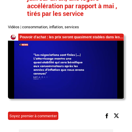
accélération par rapport à mai ,
tirés par les service
Vidéos
|
consommation
,
inflation
,
services
Soyez premier à commenter