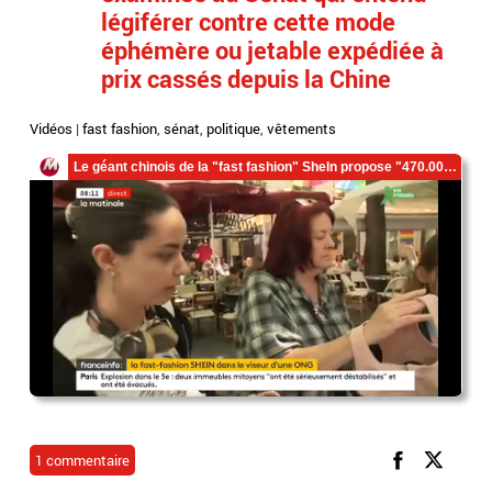
légiférer contre cette mode
éphémère ou jetable expédiée à
prix cassés depuis la Chine
Vidéos
|
fast fashion
,
sénat
,
politique
,
vêtements
1 commentaire