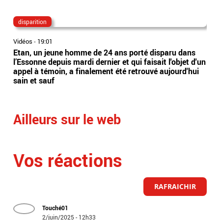
disparition
va
Vidéos
-
19:01
Vidé
Etan, un jeune homme de 24 ans porté disparu dans
Van
l’Essonne depuis mardi dernier et qui faisait l'objet d'un
sép
appel à témoin, a finalement été retrouvé aujourd'hui
: Le
sain et sauf
com
Ailleurs sur le web
Vos réactions
RAFRAICHIR
Touché01
2/juin/2025 - 12h33