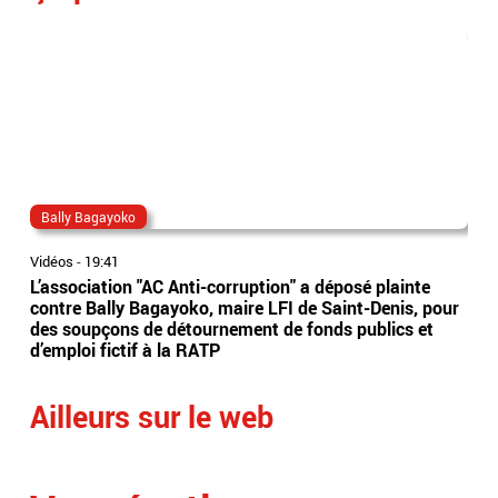
Bally Bagayoko
ma
Vidéos
-
19:41
Vidé
L’association "AC Anti-corruption" a déposé plainte
Le 
contre Bally Bagayoko, maire LFI de Saint-Denis, pour
Orb
des soupçons de détournement de fonds publics et
Ray
d’emploi fictif à la RATP
l'â
Ailleurs sur le web