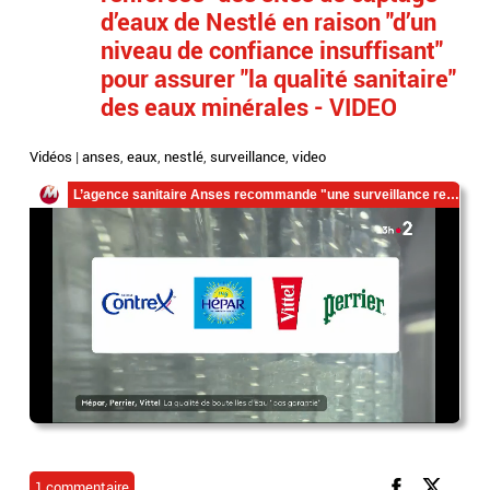
d’eaux de Nestlé en raison "d’un
niveau de confiance insuffisant"
pour assurer "la qualité sanitaire"
des eaux minérales - VIDEO
Vidéos
|
anses
,
eaux
,
nestlé
,
surveillance
,
video
1 commentaire