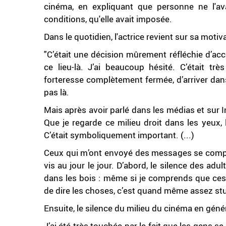
cinéma, en expliquant que personne ne l'av
conditions, qu'elle avait imposée.
Dans le quotidien, l'actrice revient sur sa motiv
"C’était une décision mûrement réfléchie d’acc
ce lieu-là. J’ai beaucoup hésité. C’était trè
forteresse complètement fermée, d’arriver dans
pas là.
Mais après avoir parlé dans les médias et sur In
Que je regarde ce milieu droit dans les yeux,
C’était symboliquement important. (...)
Ceux qui m’ont envoyé des messages se compten
vis au jour le jour. D’abord, le silence des adu
dans les bois : même si je comprends que ces ge
de dire les choses, c’est quand même assez stu
Ensuite, le silence du milieu du cinéma en généra
J’ai été très touchée par le fait que les gens s