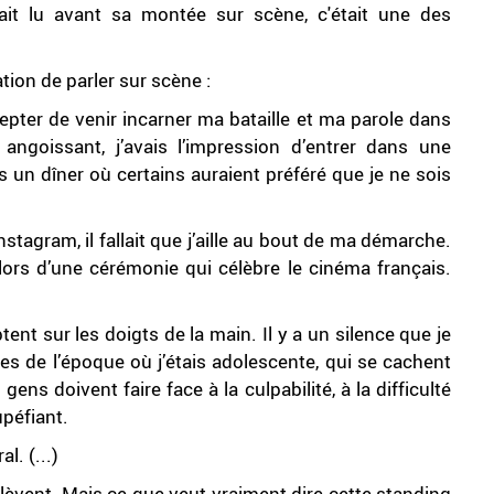
ait lu avant sa montée sur scène, c'était une des
ation de parler sur scène :
epter de venir incarner ma bataille et ma parole dans
s angoissant, j’avais l’impression d’entrer dans une
 un dîner où certains auraient préféré que je ne sois
stagram, il fallait que j’aille au bout de ma démarche.
 lors d’une cérémonie qui célèbre le cinéma français.
t sur les doigts de la main. Il y a un silence que je
ltes de l’époque où j’étais adolescente, qui se cachent
ns doivent faire face à la culpabilité, à la difficulté
péfiant.
l. (...)
e lèvent. Mais ce que veut vraiment dire cette standing