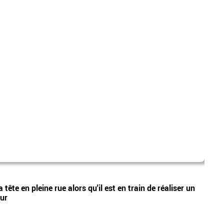
laure
Vidéos
tête en pleine rue alors qu'il est en train de réaliser un
Nouve
eur
Lecœu