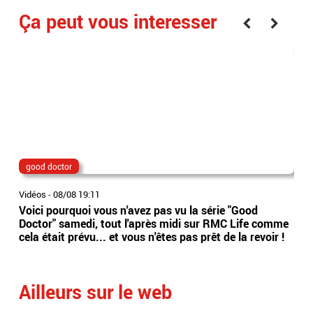
Ça peut vous interesser
good doctor
Lio
Vidéos
-
08/08 19:11
Vidé
Voici pourquoi vous n'avez pas vu la série "Good
Jor
Doctor" samedi, tout l'après midi sur RMC Life comme
gér
cela était prévu... et vous n'êtes pas prêt de la revoir !
int
Arge
Ailleurs sur le web