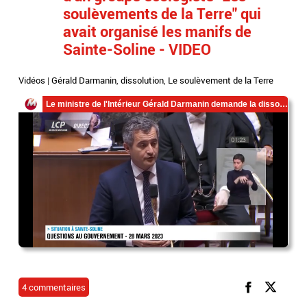
soulèvements de la Terre" qui
avait organisé les manifs de
Sainte-Soline - VIDEO
Vidéos
|
Gérald Darmanin
,
dissolution
,
Le soulèvement de la Terre
4 commentaires