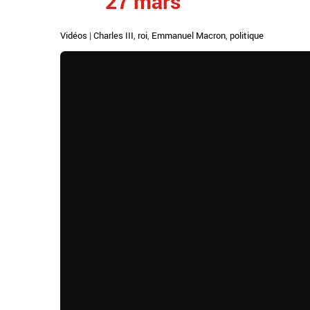
27 mars
Vidéos
|
Charles III
,
roi
,
Emmanuel Macron
,
politique