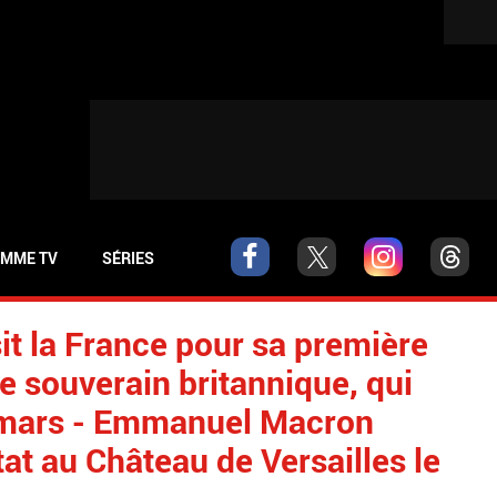
MME TV
SÉRIES
sit la France pour sa première
ue souverain britannique, qui
9 mars - Emmanuel Macron
tat au Château de Versailles le