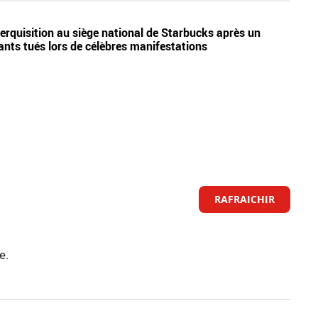
Vidéos
erquisition au siège national de Starbucks après un
Le ch
tants tués lors de célèbres manifestations
bonne
RAFRAICHIR
e.