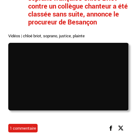
contre un collègue chanteur a été
classée sans suite, annonce le
procureur de Besançon
Vidéos
|
chloé briot
,
soprano
,
justice
,
plainte
1 commentaire