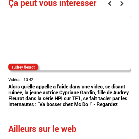
Ça peut vous interesser
audrey fleurot
Ta
Vidéos
-
10:42
Vidé
Alors qu'elle appelle à l'aide dans une vidéo, se disant
La 
ruinée, la jeune actrice Cypriane Gardin, fille de Audrey
dan
Fleurot dans la série HPI sur TF1, se fait tacler par les
Bel
internautes : "Va bosser chez Mc Do !" - Regardez
Eti
Ailleurs sur le web