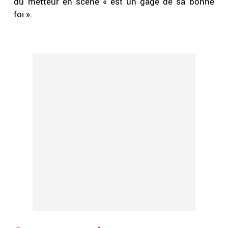
du metteur en scène « est un gage de sa bonne
foi ».