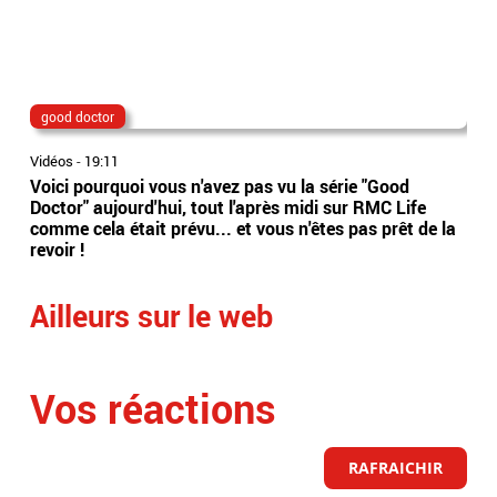
good doctor
Lio
Vidéos
-
19:11
Vidé
Voici pourquoi vous n'avez pas vu la série "Good
Jor
Doctor" aujourd'hui, tout l'après midi sur RMC Life
gér
comme cela était prévu... et vous n'êtes pas prêt de la
int
revoir !
Arge
Ailleurs sur le web
Vos réactions
RAFRAICHIR