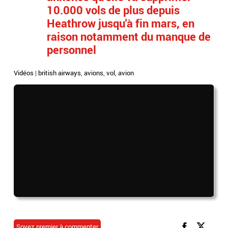
10.000 vols de plus depuis
Heathrow jusqu'à fin mars, en
raison notamment du manque de
personnel
Vidéos
|
british airways
,
avions
,
vol
,
avion
Soyez premier à commenter