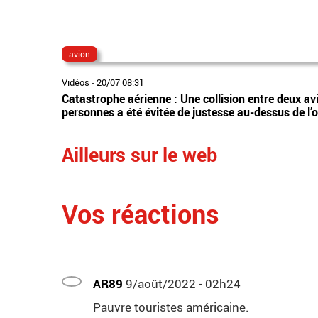
avion
Vidéos
-
20/07 08:31
Catastrophe aérienne : Une collision entre deux av
personnes a été évitée de justesse au-dessus de l’
Ailleurs sur le web
Vos réactions
AR89
9/août/2022 - 02h24
Pauvre touristes américaine.