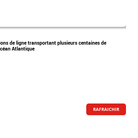
décè
Vidéos
ions de ligne transportant plusieurs centaines de
Adole
océan Atlantique
morte
RAFRAICHIR