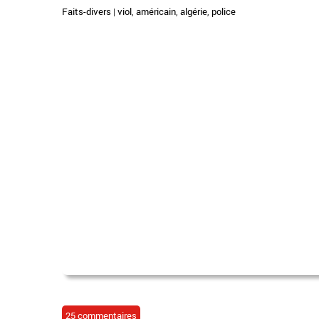
Faits-divers
|
viol
,
américain
,
algérie
,
police
25 commentaires