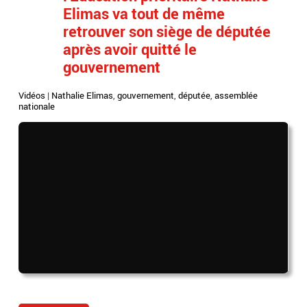
Elimas va tout de même
retrouver son siège de députée
après avoir quitté le
gouvernement
Vidéos
|
Nathalie Elimas
,
gouvernement
,
députée
,
assemblée
nationale