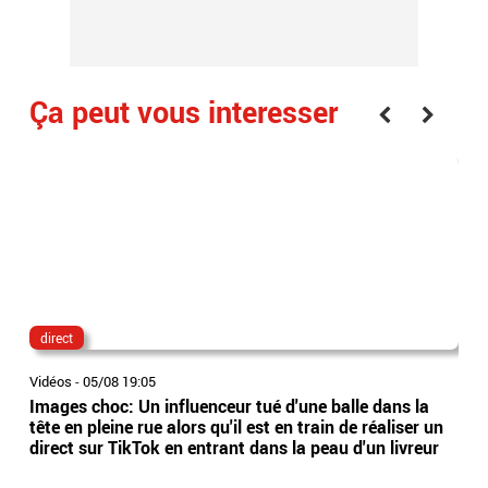
Ça peut vous interesser
direct
lau
Vidéos
-
05/08 19:05
Vidé
Images choc: Un influenceur tué d'une balle dans la
Nou
tête en pleine rue alors qu'il est en train de réaliser un
le 
direct sur TikTok en entrant dans la peau d'un livreur
Lec