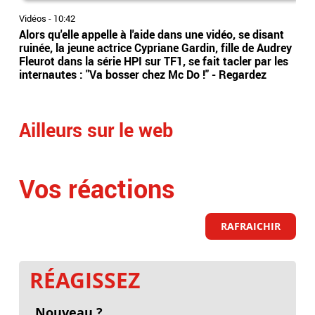
Vidéos
-
10:42
Vidé
Alors qu'elle appelle à l'aide dans une vidéo, se disant
La 
ruinée, la jeune actrice Cypriane Gardin, fille de Audrey
dan
Fleurot dans la série HPI sur TF1, se fait tacler par les
Bel
internautes : "Va bosser chez Mc Do !" - Regardez
Eti
Ailleurs sur le web
Vos réactions
RAFRAICHIR
RÉAGISSEZ
Nouveau ?