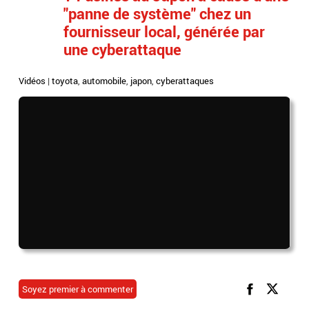
"panne de système" chez un
fournisseur local, générée par
une cyberattaque
Vidéos
|
toyota
,
automobile
,
japon
,
cyberattaques
Soyez premier à commenter