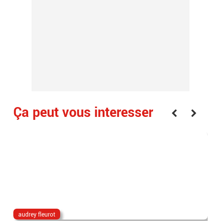
Ça peut vous interesser
audrey fleurot
Ta