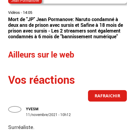
Jean Pormanove
ra
Vidéos
-
14:05
Vidé
Mort de "JP" Jean Pormanove: Naruto condamné à
La 
deux ans de prison avec sursis et Safine à 18 mois de
con
prison avec sursis - Les 2 streamers sont également
Ray
condamnés à 6 mois de "bannissement numérique"
Ailleurs sur le web
Vos réactions
RAFRAICHIR
YVESM
11/novembre/2021 - 10h12
Surréaliste.