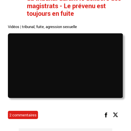
magistrats - Le prévenu est
toujours en fuite
Vidéos
|
tribunal
,
fuite
,
agression sexuelle
2 commentaires