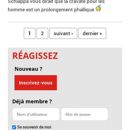
Schiappa vous dirait que la cravate pour les
homme est un prolongement phallique
Pages
1
2
suivant ›
dernier »
RÉAGISSEZ
Nouveau ?
Inscrivez-vous
Déjà membre ?
Se souvenir de moi