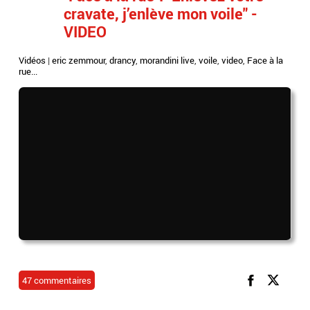
cravate, j’enlève mon voile" -
VIDEO
Vidéos
|
eric zemmour
,
drancy
,
morandini live
,
voile
,
video
,
Face à la
rue...
47 commentaires