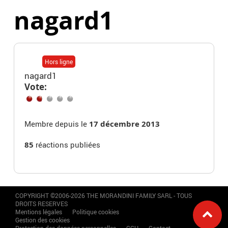
nagard1
Hors ligne
nagard1
Vote:
Membre depuis le
17 décembre 2013
85
réactions publiées
COPYRIGHT ©2006-2026 THE MORANDINI FAMILY SARL - TOUS
DROITS RESERVES
Mentions légales
Politique cookies
Gestion des cookies