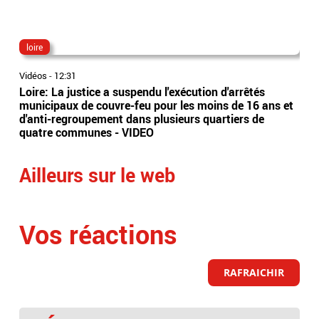
loire
ma
Vidéos
-
12:31
Vidé
Loire: La justice a suspendu l'exécution d'arrêtés
Hau
municipaux de couvre-feu pour les moins de 16 ans et
Mar
d'anti-regroupement dans plusieurs quartiers de
son 
quatre communes - VIDEO
fum
Ailleurs sur le web
Vos réactions
RAFRAICHIR