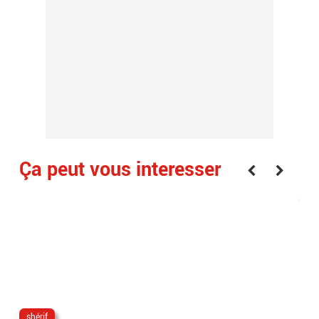
Ça peut vous interesser
shérif
po