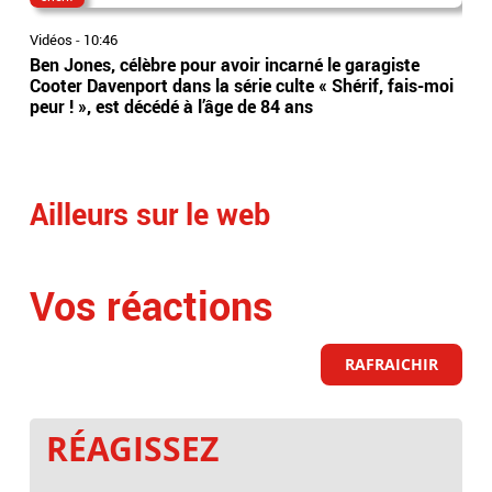
Vidéos
-
10:46
Vidé
Ben Jones, célèbre pour avoir incarné le garagiste
Un 
Cooter Davenport dans la série culte « Shérif, fais-moi
hos
peur ! », est décédé à l’âge de 84 ans
11 
dan
Ailleurs sur le web
Vos réactions
RAFRAICHIR
RÉAGISSEZ