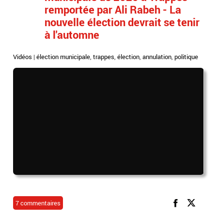
remportée par Ali Rabeh - La
nouvelle élection devrait se tenir
à l'automne
Vidéos
|
élection municipale
,
trappes
,
élection
,
annulation
,
politique
7 commentaires