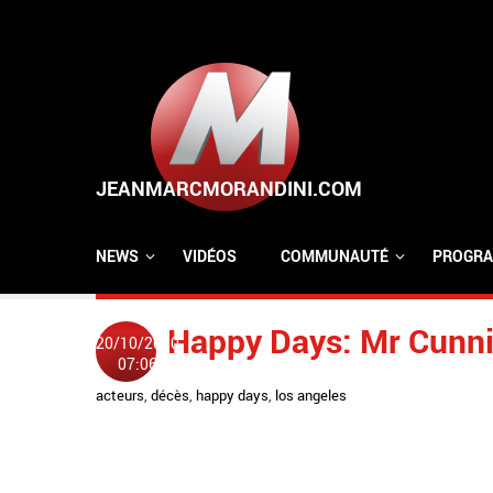
Aller au contenu principal
NEWS
VIDÉOS
COMMUNAUTÉ
PROGRA
Happy Days: Mr Cunni
20/10/2010
07:06
acteurs
,
décès
,
happy days
,
los angeles