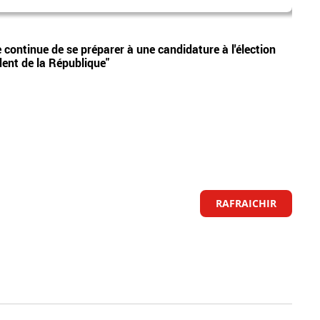
Chris
Vidéos
 continue de se préparer à une candidature à l'élection
Le no
ident de la République"
Gleiz
RAFRAICHIR