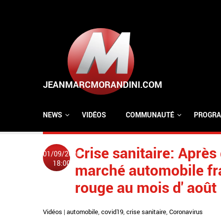
Aller au contenu principal
NEWS
VIDÉOS
COMMUNAUTÉ
PROGRA
Crise sanitaire: Après
01/09/2020
18:00
marché automobile fr
rouge au mois d' août
Vidéos
|
automobile
,
covid19
,
crise sanitaire
,
Coronavirus