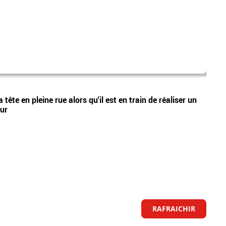
laure
Vidéos
tête en pleine rue alors qu'il est en train de réaliser un
Nouve
eur
Lecœu
RAFRAICHIR