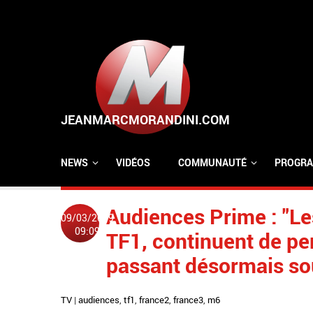
Aller au contenu principal
NEWS
VIDÉOS
COMMUNAUTÉ
PROGRA
Audiences Prime : "Le
09/03/2019
09:09
TF1, continuent de pe
passant désormais sou
TV
|
audiences
,
tf1
,
france2
,
france3
,
m6