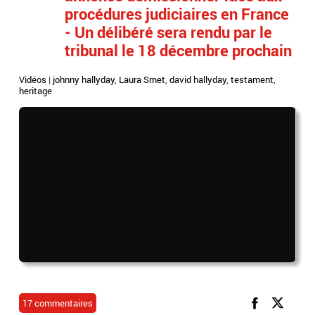
procédures judiciaires en France
- Un délibéré sera rendu par le
tribunal le 18 décembre prochain
Vidéos
|
johnny hallyday
,
Laura Smet
,
david hallyday
,
testament
,
heritage
17 commentaires