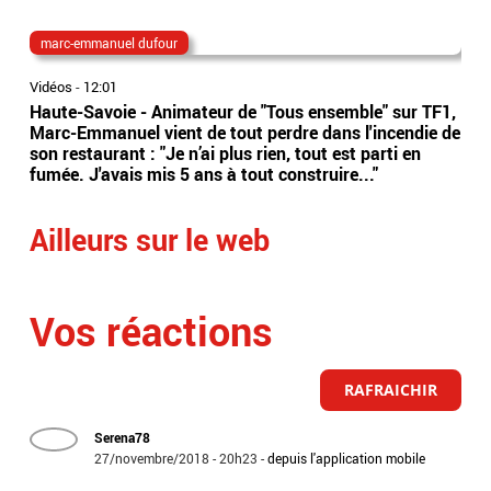
marc-emmanuel dufour
Ri
Vidéos
-
12:01
Vidé
Haute-Savoie - Animateur de "Tous ensemble" sur TF1,
La 
Marc-Emmanuel vient de tout perdre dans l'incendie de
agr
son restaurant : "Je n’ai plus rien, tout est parti en
rem
fumée. J'avais mis 5 ans à tout construire..."
com
Ailleurs sur le web
Vos réactions
RAFRAICHIR
Serena78
27/novembre/2018 - 20h23
-
depuis l'application mobile