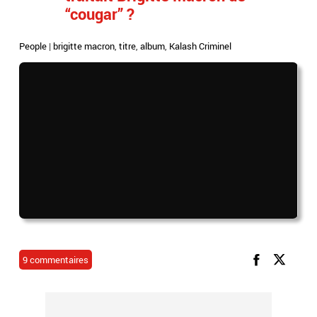
“cougar” ?
People
|
brigitte macron
,
titre
,
album
,
Kalash Criminel
9 commentaires