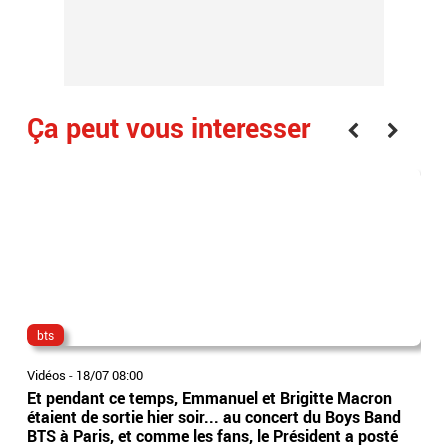
Ça peut vous interesser
bts
dir
Vidéos
-
18/07 08:00
Vidé
Et pendant ce temps, Emmanuel et Brigitte Macron
Ima
étaient de sortie hier soir... au concert du Boys Band
tête
BTS à Paris, et comme les fans, le Président a posté
dir