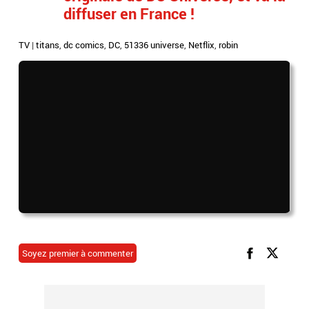
diffuser en France !
TV
|
titans
,
dc comics
,
DC
,
51336 universe
,
Netflix
,
robin
Soyez premier à commenter