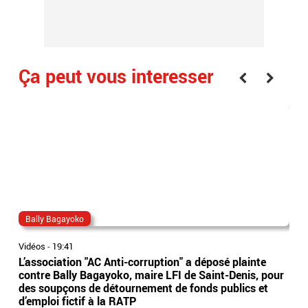
Ça peut vous interesser
Bally Bagayoko
ma
Vidéos
-
19:41
Vidé
L’association "AC Anti-corruption" a déposé plainte
Le 
contre Bally Bagayoko, maire LFI de Saint-Denis, pour
Orb
des soupçons de détournement de fonds publics et
Ray
d’emploi fictif à la RATP
l'â