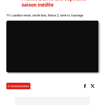
saison inédite
TV
|
candice renoir
,
cécile bois
,
france 2
,
série tv
,
tournage
5 commentaires