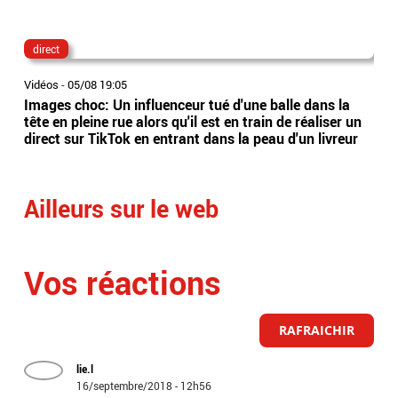
direct
lau
Vidéos
-
05/08 19:05
Vidé
Images choc: Un influenceur tué d'une balle dans la
Nou
tête en pleine rue alors qu'il est en train de réaliser un
le 
direct sur TikTok en entrant dans la peau d'un livreur
Lec
Ailleurs sur le web
Vos réactions
RAFRAICHIR
lie.l
16/septembre/2018 - 12h56