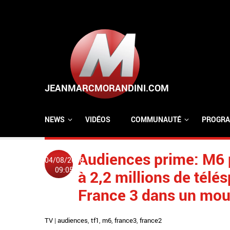
Aller au contenu principal
NEWS
VIDÉOS
COMMUNAUTÉ
PROGRA
Audiences prime: M6 pe
04/08/2018
09:05
à 2,2 millions de télé
France 3 dans un mou
TV
|
audiences
,
tf1
,
m6
,
france3
,
france2