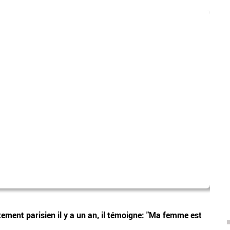
audi
Vidéos
ement parisien il y a un an, il témoigne: "Ma femme est
Audie
depui