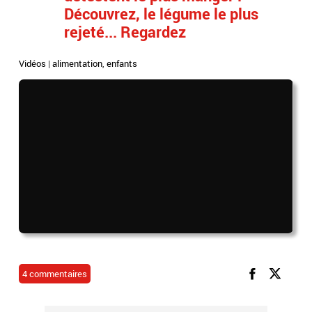
Découvrez, le légume le plus
rejeté... Regardez
Vidéos
|
alimentation
,
enfants
4 commentaires