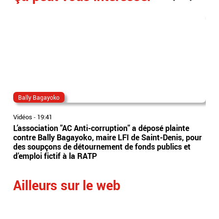
Bally Bagayoko
ma
Vidéos
-
19:41
Vidé
L’association "AC Anti-corruption" a déposé plainte
Le 
contre Bally Bagayoko, maire LFI de Saint-Denis, pour
Orb
des soupçons de détournement de fonds publics et
Ray
d’emploi fictif à la RATP
l'â
Ailleurs sur le web