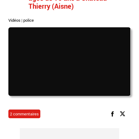
Thierry (Aisne)
Vidéos
|
police
2 commentaires