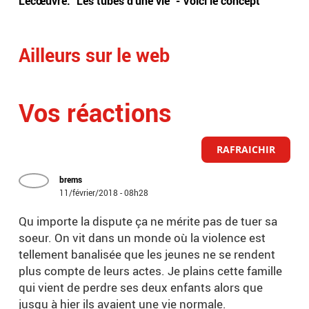
Lecœuvre: "Les tubes d’une vie" - Voici le concept
fem
Ailleurs sur le web
Vos réactions
RAFRAICHIR
brems
11/février/2018 - 08h28
Qu importe la dispute ça ne mérite pas de tuer sa
soeur. On vit dans un monde où la violence est
tellement banalisée que les jeunes ne se rendent
plus compte de leurs actes. Je plains cette famille
qui vient de perdre ses deux enfants alors que
jusqu à hier ils avaient une vie normale.