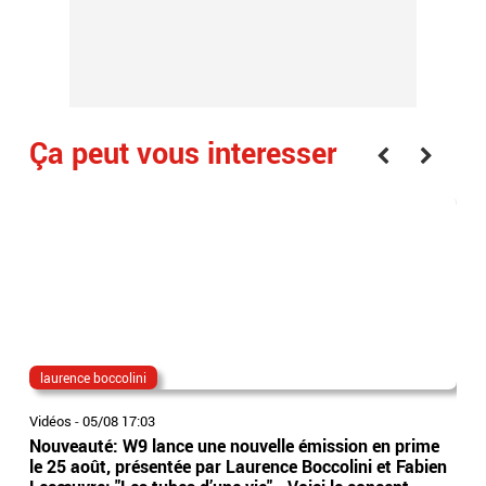
Ça peut vous interesser
laurence boccolini
bé
Vidéos
-
05/08 17:03
Vidé
Nouveauté: W9 lance une nouvelle émission en prime
Vau
le 25 août, présentée par Laurence Boccolini et Fabien
car