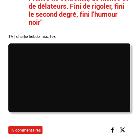
de délateurs. Fini de rigoler, fini
le second degré, fini l'humour
noir"
TV
|
charlie hebdo
,
riss
,
tex
13 commentaires