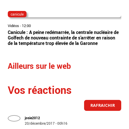
canicule
fra
Vidéos
-
12:00
Vidé
Canicule : A peine redémarrée, la centrale nucléaire de
Per
Golfech de nouveau contrainte de s’arrêter en raison
obl
de la température trop élevée de la Garonne
trai
rep
Ailleurs sur le web
Vos réactions
RAFRAICHIR
josie2012
20/décembre/2017 - 00h16