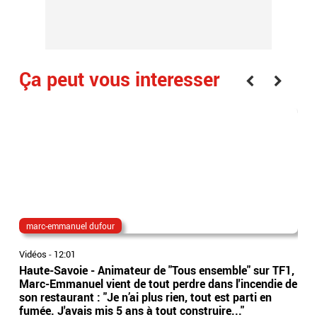
Ça peut vous interesser
marc-emmanuel dufour
Ri
Vidéos
-
12:01
Vidé
Haute-Savoie - Animateur de "Tous ensemble" sur TF1,
La 
Marc-Emmanuel vient de tout perdre dans l'incendie de
agr
son restaurant : "Je n’ai plus rien, tout est parti en
rem
fumée. J'avais mis 5 ans à tout construire..."
com