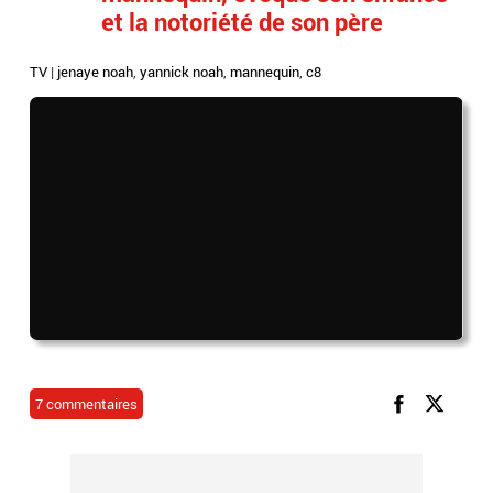
et la notoriété de son père
TV
|
jenaye noah
,
yannick noah
,
mannequin
,
c8
7 commentaires