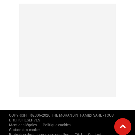
COPYRIGHT ©2006-2026 THE MORANDINI FAMILY SARL - TOUS
DROITS RESERVES
Mentions légales
Politique cookies
Gestion des cookies
Protection des données personnelles
CGU
Contact