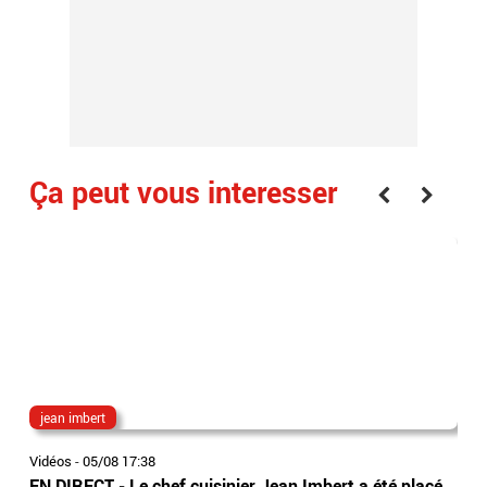
Ça peut vous interesser
jean imbert
au
Vidéos
-
05/08 17:38
Vidé
EN DIRECT - Le chef cuisinier Jean Imbert a été placé
Aud