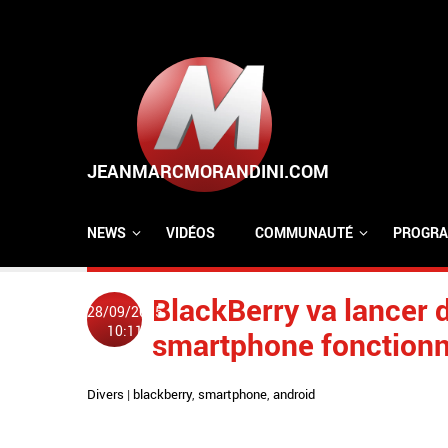
Aller au contenu principal
NEWS
VIDÉOS
COMMUNAUTÉ
PROGRA
BlackBerry va lancer d'
28/09/2015
10:11
smartphone fonctionn
Divers
|
blackberry
,
smartphone
,
android